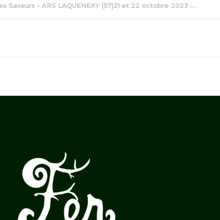
des Saveurs - ARS LAQUENEXY (57)21 et 22 octobre 2023 :...