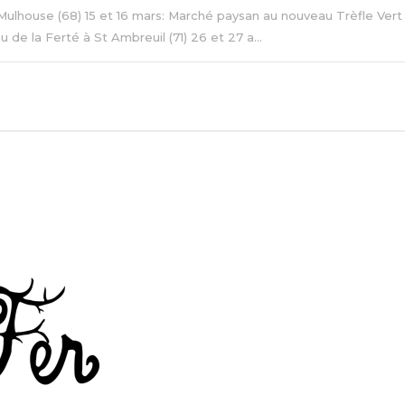
Mulhouse (68) 15 et 16 mars: Marché paysan au nouveau Trèfle Vert 
 de la Ferté à St Ambreuil (71) 26 et 27 a...