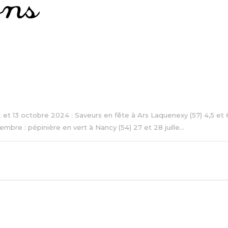
 12 et 13 octobre 2024 : Saveurs en fête à Ars Laquenexy (57) 4,5 e
re : pépinière en vert à Nancy (54) 27 et 28 juille...