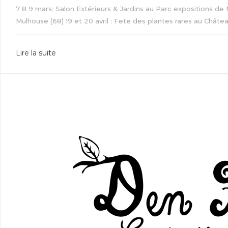
7 8 9 mars: Salon Extérieurs & Jardins au Parc expositions de 
Mulhouse (68) 19 et 20 avril : Fete des plantes rares au Château
Lire la suite