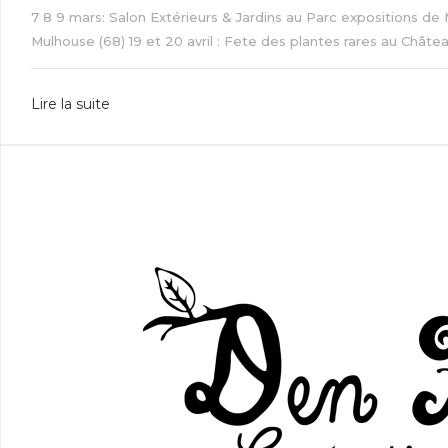
7 8 9 mars: Salon Extérieurs & Jardins au Parc expositions de 
Mulhouse (68) 19 et 20 avril : Fete des plantes rares au Château
Lire la suite