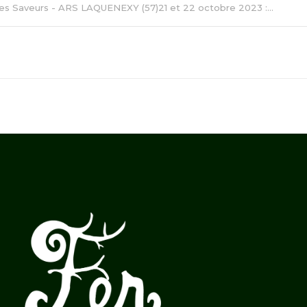
des Saveurs - ARS LAQUENEXY (57)21 et 22 octobre 2023 :...