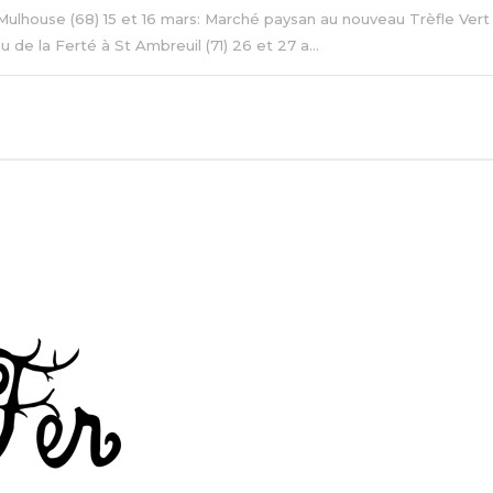
Mulhouse (68) 15 et 16 mars: Marché paysan au nouveau Trèfle Vert 
 de la Ferté à St Ambreuil (71) 26 et 27 a...