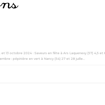
 12 et 13 octobre 2024 : Saveurs en fête à Ars Laquenexy (57) 4,5 e
re : pépinière en vert à Nancy (54) 27 et 28 juille...