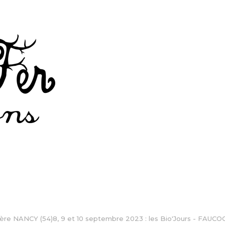
ière NANCY (54)8, 9 et 10 septembre 2023 : les Bio'Jours - FAUCOG