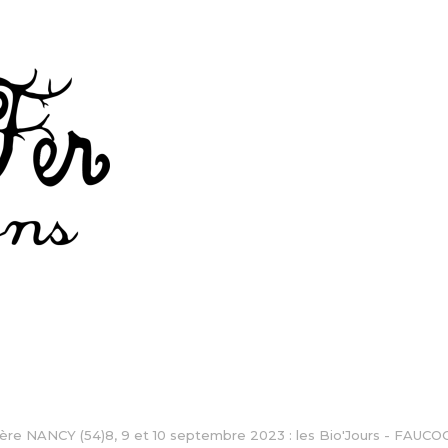
ière NANCY (54)8, 9 et 10 septembre 2023 : les Bio'Jours - FAUCOG