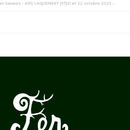
des Saveurs - ARS LAQUENEXY (57)21 et 22 octobre 2023 :...