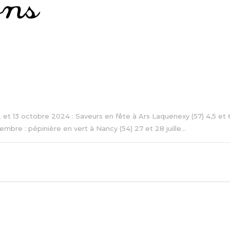
 12 et 13 octobre 2024 : Saveurs en fête à Ars Laquenexy (57) 4,5 e
re : pépinière en vert à Nancy (54) 27 et 28 juille...