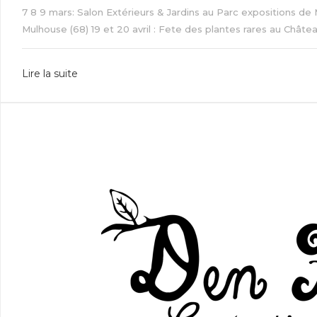
7 8 9 mars: Salon Extérieurs & Jardins au Parc expositions de 
Mulhouse (68) 19 et 20 avril : Fete des plantes rares au Château
Lire la suite