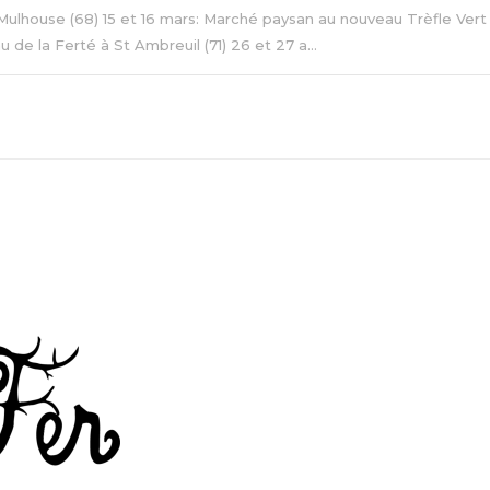
Mulhouse (68) 15 et 16 mars: Marché paysan au nouveau Trèfle Vert 
 de la Ferté à St Ambreuil (71) 26 et 27 a...