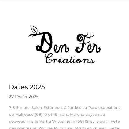
Dates 2025
27 février 2025
7 8 9 mars: Salon Extérieurs & Jardins au Parc expositions
de Mulhouse (68) 15 et 16 mars: Marché paysan au
nouveau Trèfle Vert à Wittenheim (68) 12 et 13 avril : Fête
des plantes au Zoo de Mulhouse (68) 19 et 20 avril : Fete