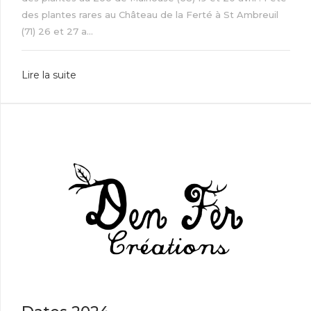
des plantes rares au Château de la Ferté à St Ambreuil
(71) 26 et 27 a...
Lire la suite