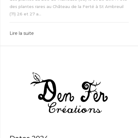
des plantes rares au Château de la Ferté à St Ambreuil
(71) 26 et 27 a...
Lire la suite