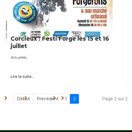
Corcieux : Festi'Forge les 15 et 16
juillet
Actualités
Lire la suite...
Début
Précédent
1
2
Page 2 sur 2