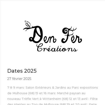
Dates 2025
27 février 2025
7 8 9 mars: Salon Extérieurs & Jardins au Parc expositions
de Mulhouse (68) 15 et 16 mars: Marché paysan au
nouveau Trèfle Vert à Wittenheim (68) 12 et 13 avril : Fête
des plantes au Zoo de Mulhouse (68) 19 et 20 avril : Fete