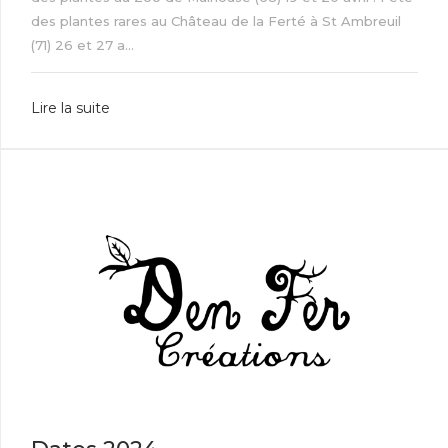
des plantes rares au Château de la Ferté à St Ambreuil
(71) 26 et 27 a...
Lire la suite