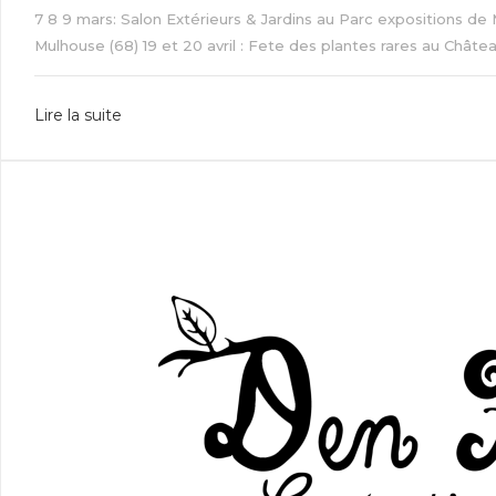
7 8 9 mars: Salon Extérieurs & Jardins au Parc expositions de 
Mulhouse (68) 19 et 20 avril : Fete des plantes rares au Château
Lire la suite