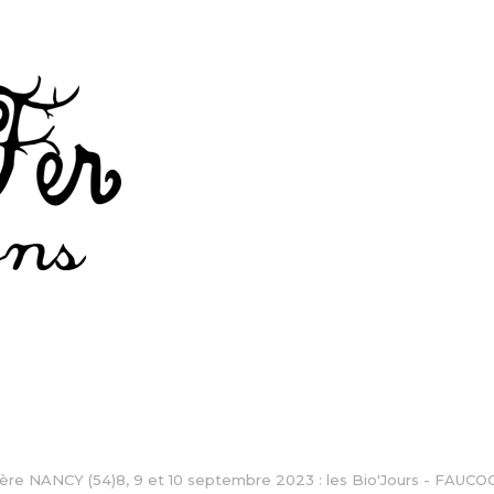
ière NANCY (54)8, 9 et 10 septembre 2023 : les Bio'Jours - FAUCOG