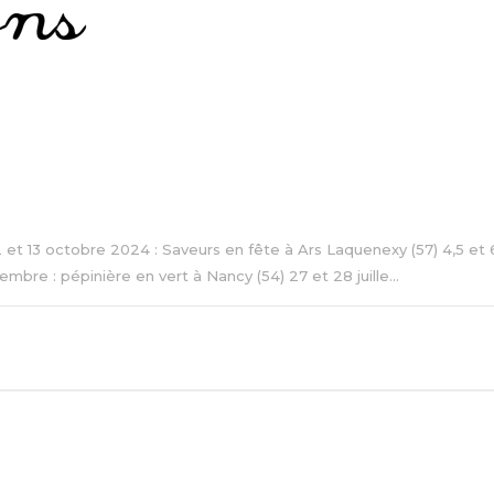
 12 et 13 octobre 2024 : Saveurs en fête à Ars Laquenexy (57) 4,5 e
re : pépinière en vert à Nancy (54) 27 et 28 juille...