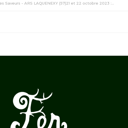
des Saveurs - ARS LAQUENEXY (57)21 et 22 octobre 2023 :...