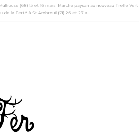
Mulhouse (68) 15 et 16 mars: Marché paysan au nouveau Trèfle Vert 
 de la Ferté à St Ambreuil (71) 26 et 27 a...