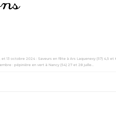
 12 et 13 octobre 2024 : Saveurs en fête à Ars Laquenexy (57) 4,5 e
re : pépinière en vert à Nancy (54) 27 et 28 juille...