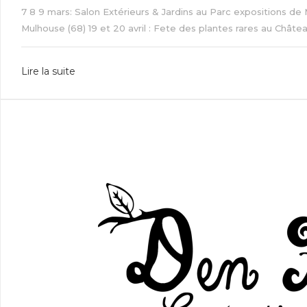
7 8 9 mars: Salon Extérieurs & Jardins au Parc expositions de 
Mulhouse (68) 19 et 20 avril : Fete des plantes rares au Château
Lire la suite