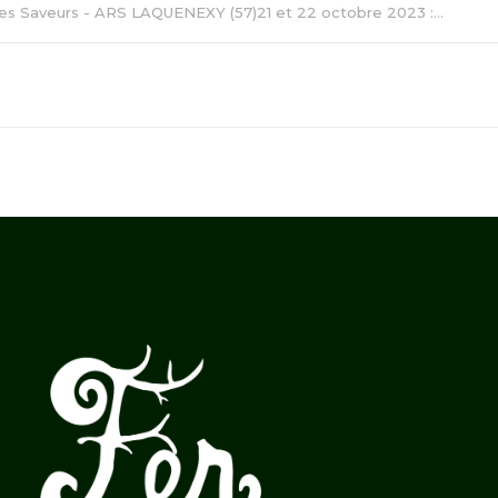
des Saveurs - ARS LAQUENEXY (57)21 et 22 octobre 2023 :...