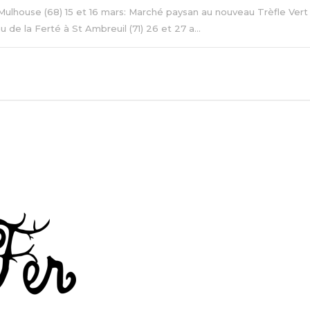
Mulhouse (68) 15 et 16 mars: Marché paysan au nouveau Trèfle Vert 
 de la Ferté à St Ambreuil (71) 26 et 27 a...