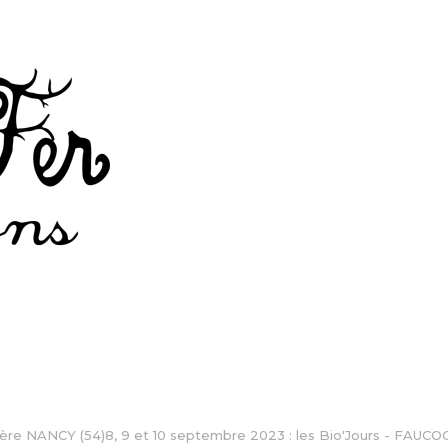
ière NANCY (54)8, 9 et 10 septembre 2023 : les Bio'Jours - FAUCOG